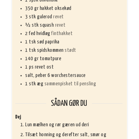
1
spsk
olivenolie
350
gr
hakket oksekød
3
stk
gulerod
revet
½
stk
squash
revet
2
fed
hvidløg
finthakket
1
tsk
sød paprika
1
tsk
spidskommen
stødt
140
gr
tomatpure
1
ps
revet ost
salt, peber 6 worchestersauce
1
stk
æg
sammenpisket til pensling
SÅDAN GØR DU
Dej
Lun mælken og rør gæren ud deri
Tilsæt honning og derefter salt, smør og