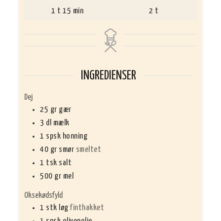
time
minutter
timer
1
t
15
min
2
t
INGREDIENSER
Dej
25
gr
gær
3
dl
mælk
1
spsk
honning
40
gr
smør
smeltet
1
tsk
salt
500
gr
mel
Oksekødsfyld
1
stk
løg
finthakket