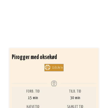
Pirogger med oksekød
Udskriv
FORB. TID
TILB. TID
minutter
minutter
15
min
30
min
HÆVETID
SAMLET TID