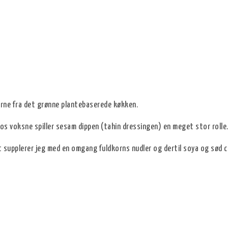
terne fra det grønne plantebaserede køkken.
s voksne spiller sesam dippen (tahin dressingen) en meget stor rolle. 
 supplerer jeg med en omgang fuldkorns nudler og dertil soya og sød ch